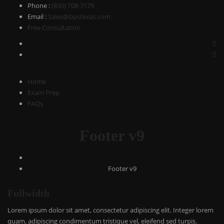
Phone
:
(830) 708-7179
Email
:
Sales@bpstexas.com
Free Consultation
Home
Exam Prep
FAQs
Footer v9
Footer v9
Fullwidth
Lorem ipsum dolor sit amet, consectetur adipiscing elit. Integer lorem
quam, adipiscing condimentum tristique vel, eleifend sed turpis.